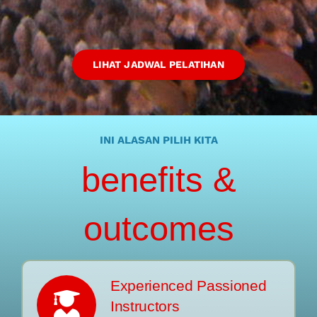
LIHAT JADWAL PELATIHAN
INI ALASAN PILIH KITA
benefits &
outcomes
Experienced Passioned
Instructors